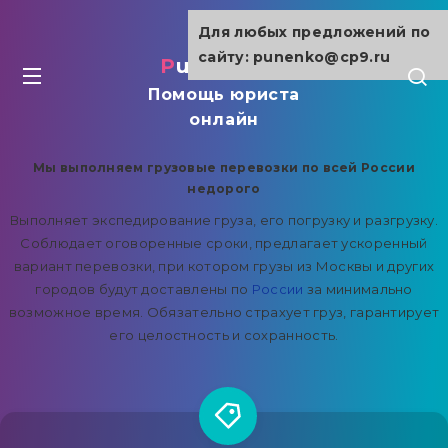
Для любых предложений по
сайту: punenko@cp9.ru
punenko.ru
Помощь юриста
онлайн
Мы выполняем грузовые перевозки по всей России
недорого
Выполняет экспедирование груза, его погрузку и разгрузку.
Соблюдает оговоренные сроки, предлагает ускоренный
вариант перевозки, при котором грузы из Москвы и других
городов будут доставлены по
России
за минимально
возможное время. Обязательно страхует груз, гарантирует
его целостность и сохранность.