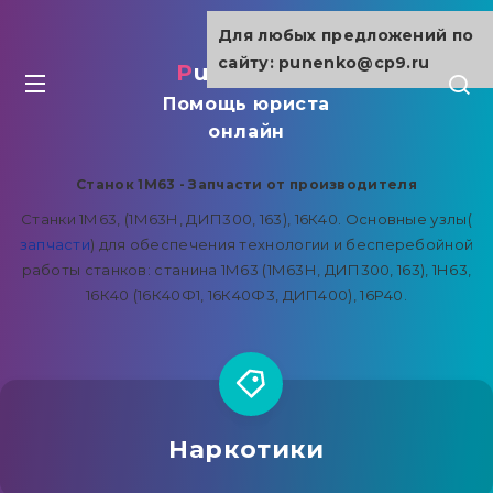
Для любых предложений по
сайту: punenko@cp9.ru
punenko.ru
Помощь юриста
онлайн
Станок 1М63 - Запчасти от производителя
Станки 1М63, (1М63Н, ДИП300, 163), 16К40. Основные узлы(
запчасти
) для обеспечения технологии и бесперебойной
работы станков: станина 1М63 (1М63Н, ДИП300, 163), 1Н63,
16К40 (16К40Ф1, 16К40Ф3, ДИП400), 16Р40.
Наркотики