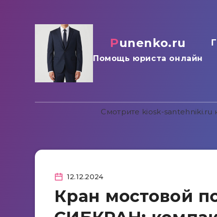
punenko.ru
Г
Помощь юриста онлайн
Смотрите
kiosk-santehniki.ru
к
12.12.2024
Кран мостовой по