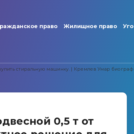
ражданское право
Жилищное право
Уго
упить стиральную машинку. |
Кремлев Умар
биографи
двесной 0,5 т от