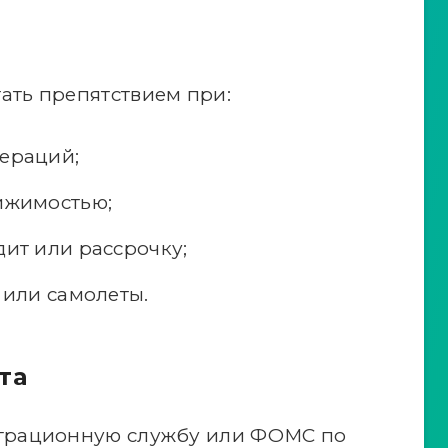
ать препятствием при:
ераций;
ижимостью;
ит или рассрочку;
 или самолеты.
та
играционную службу или ФОМС по